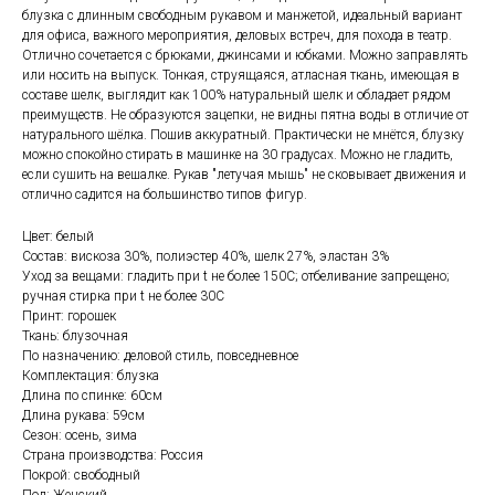
блузка с длинным свободным рукавом и манжетой, идеальный вариант
для офиса, важного мероприятия, деловых встреч, для похода в театр.
Отлично сочетается с брюками, джинсами и юбками. Можно заправлять
или носить на выпуск. Тонкая, струящаяся, атласная ткань, имеющая в
составе шелк, выглядит как 100% натуральный шелк и обладает рядом
преимуществ. Не образуются зацепки, не видны пятна воды в отличие от
натурального шёлка. Пошив аккуратный. Практически не мнётся, блузку
можно спокойно стирать в машинке на 30 градусах. Можно не гладить,
если сушить на вешалке. Рукав "летучая мышь" не сковывает движения и
отлично садится на большинство типов фигур.
Цвет: белый
Состав: вискоза 30%, полиэстер 40%, шелк 27%, эластан 3%
Уход за вещами: гладить при t не более 150С; отбеливание запрещено;
ручная стирка при t не более 30С
Принт: горошек
Ткань: блузочная
По назначению: деловой стиль, повседневное
Комплектация: блузка
Длина по спинке: 60см
Длина рукава: 59см
Сезон: осень, зима
Страна производства: Россия
Покрой: свободный