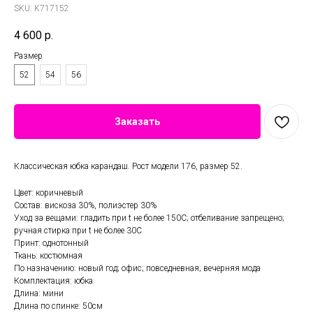
SKU:
K717152
4 600
р.
Размер
52
54
56
Заказать
Классическая юбка карандаш. Рост модели 176, размер 52.
Цвет: коричневый
Состав: вискоза 30%, полиэстер 30%
Уход за вещами: гладить при t не более 150С; отбеливание запрещено;
ручная стирка при t не более 30С
Принт: однотонный
Ткань: костюмная
По назначению: новый год; офис; повседневная; вечерняя мода
Комплектация: юбка
Длина: мини
Длина по спинке: 50см