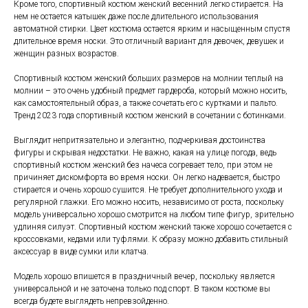
Кроме того, спортивный костюм женский весенний легко стирается. На
нем не остается катышек даже после длительного использования
автоматной стирки. Цвет костюма остается ярким и насыщенным спустя
длительное время носки. Это отличный вариант для девочек, девушек и
женщин разных возрастов.
Спортивный костюм женский больших размеров на молнии теплый на
молнии – это очень удобный предмет гардероба, который можно носить,
как самостоятельный образ, а также сочетать его с куртками и пальто.
Тренд 2023 года спортивный костюм женский в сочетании с ботинками.
Выглядит непритязательно и элегантно, подчеркивая достоинства
фигуры и скрывая недостатки. Не важно, какая на улице погода, ведь
спортивный костюм женский без начеса согревает тело, при этом не
причиняет дискомфорта во время носки. Он легко надевается, быстро
стирается и очень хорошо сушится. Не требует дополнительного ухода и
регулярной глажки. Его можно носить, независимо от роста, поскольку
модель универсально хорошо смотрится на любом типе фигур, зрительно
удлиняя силуэт. Спортивный костюм женский также хорошо сочетается с
кроссовками, кедами или туфлями. К образу можно добавить стильный
аксессуар в виде сумки или клатча.
Модель хорошо впишется в праздничный вечер, поскольку является
универсальной и не заточена только под спорт. В таком костюме вы
всегда будете выглядеть непревзойденно.