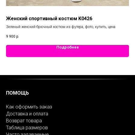
Женский спортивный костюм K0426
Же
Зеленый женский брючный костюм из футера, фото, купить, цена
Тем
9 900
р.
9 9
Подробнее
ПОМОЩЬ
Как оформить заказ
Доставка и оплата
Возврат товара
Таблица размеров
Часто задаваемые...